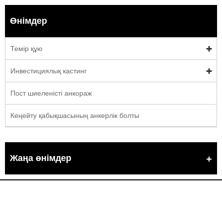
Өнімдер
Темір құю
Инвестициялық кастинг
Пост шиеленісті анкораж
Кеңейту қабықшасының анкерлік болты
Жаңа өнімдер