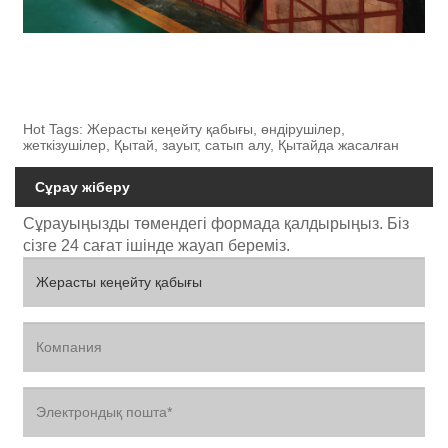
Hot Tags: Жерасты кеңейту қабығы, өндірушілер,
жеткізушілер, Қытай, зауыт, сатып алу, Қытайда жасалған
Сұрау жіберу
Сұрауыңызды төмендегі формада қалдырыңыз. Біз
сізге 24 сағат ішінде жауап береміз.