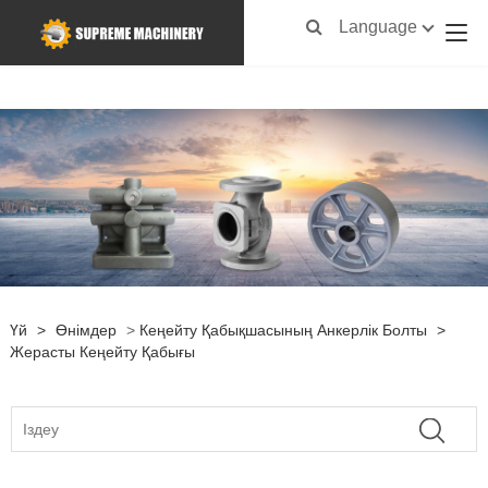
Language
Үй
>
Өнімдер
>
Кеңейту Қабықшасының Анкерлік Болты
>
Жерасты Кеңейту Қабығы