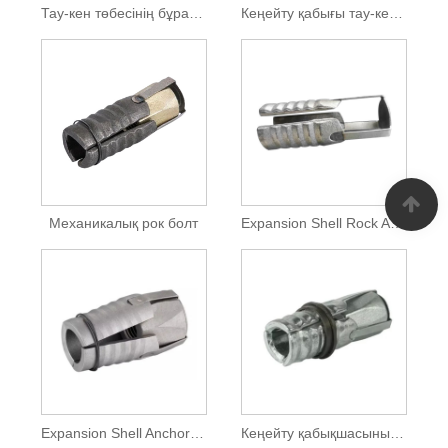
Тау-кен төбесінің бұрандалары
Кеңейту қабығы тау-кен рок болттары
Механикалық рок болт
Expansion Shell Rock Anchor Bolt
Expansion Shell Anchor Rock Bolt
Кеңейту қабықшасының шайырлы шатыр болттары