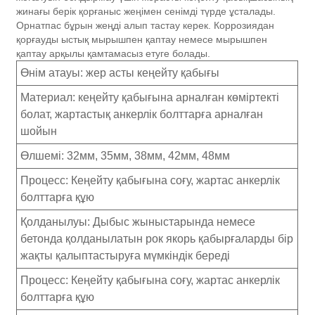
жинағы берік қорғаныс жеңімен сенімді түрде ұсталады.
Орнатпас бұрын жеңді алып тастау керек. Коррозиядан
қорғауды ыстық мырышпен қаптау немесе мырышпен
қаптау арқылы қамтамасыз етуге болады.
Өнім атауы: жер асты кеңейту қабығы
Материал: кеңейту қабығына арналған көміртекті
болат, жартастық анкерлік болттарға арналған
шойын
Өлшемі: 32мм, 35мм, 38мм, 42мм, 48мм
Процесс: Кеңейту қабығына соғу, жартас анкерлік
болттарға құю
Қолданылуы: Дыбыс жыныстарында немесе
бетонда қолданылатын рок якорь қабырғаларды бір
жақты қалыптастыруға мүмкіндік береді
Процесс: Кеңейту қабығына соғу, жартас анкерлік
болттарға құю