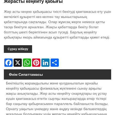
Жерасты кеңейту қабығы
Жер асты кеңею қабықшасы тиісті бекітуді қамтамасыз ету үшін
жеткілікті құзыретті кез келген тау жыныстарының
қабаттарында сақталады. Олар жұмсақ жерге немесе қатты
тасқа бекітуге арналған. Жақсы қабаттарда бекіту болат
болттың шекті беріктігінен асып түседі. Барлық кеңейту
қабықтары якорь аймағында құзыретті қабаттарды қажет етеді.
Сұрау жіберу
Facebook
X
WhatsApp
Pinterest
LinkedIn
Share
Өнім Сипаттамасы
Бекіткіштің жарамдылығы және қолданылатын арнайы
кеңейту қабықшасы физикалық жүктемені сынау арқылы
жақсы анықталады. Жер асты кеңейту снарядтары оң ұстау
күшін қамтамасыз ететін сыртқы жапырақтарда өткір тістері
бар саңылау қабырғасымен параллель байланыста болады.
Орнату уақытын үнемдеу және өңдеу кезінде бөлшектердің
жоғалуын болдырмау үшін жерасты кеңейту қабықшасының