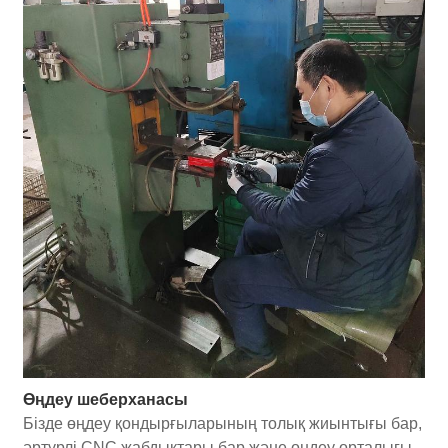
Өңдеу шеберханасы
Бізде өңдеу қондырғыларының толық жиынтығы бар,
әртүрлі CNC жабдықтары бар және өңдеу орталығы