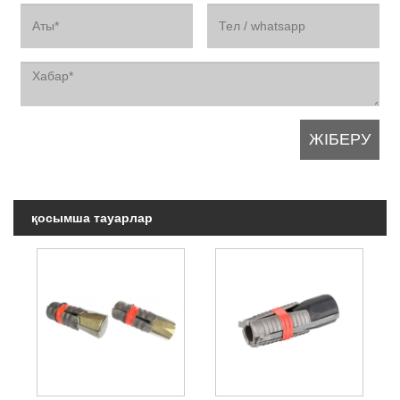
қосымша тауарлар