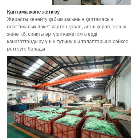
Қаптама және жеткізу
Жерасты кеңейту қабықшасының қаптамасын
пластикалық пакет, картон қорап, ағаш қорап, жәшік
және т.б. сияқты әртүрлі қажеттіліктерді
қанағаттандыру үшін тұтынушы талаптарына сәйкес
реттеуге болады.