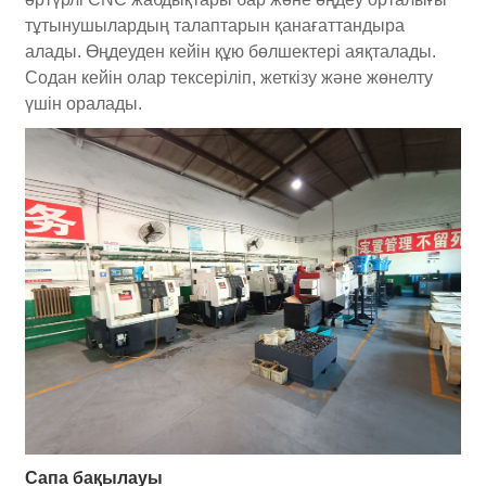
тұтынушылардың талаптарын қанағаттандыра
алады. Өңдеуден кейін құю бөлшектері аяқталады.
Содан кейін олар тексеріліп, жеткізу және жөнелту
үшін оралады.
Сапа бақылауы