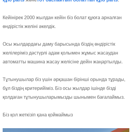
Кейінірек 2000 жылдан кейін біз болат құюға арналған
өндірістік желіні әкелдік.
Осы жылдардағы даму барысында біздің өндірістік
желілеріміз дәстүрлі адам қолымен жұмыс жасаудан
автоматты машина жасау желісіне дейін жаңартылды.
Тұтынушылар біз үшін әрқашан бірінші орында тұрады,
бұл біздің критерийіміз. Біз осы жылдар ішінде бізді
қолдаған тұтынушыларымызды шынымен бағалаймыз.
Біз қол жеткізіп қана қоймаймыз