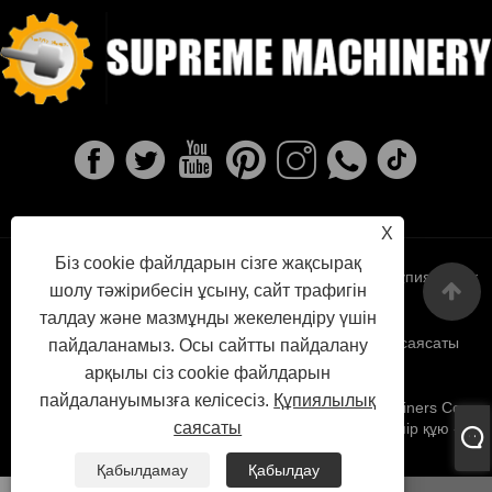
X
Біз cookie файлдарын сізге жақсырақ
Links
Sitemap
RSS
XML
Құпиялылық
шолу тәжірибесін ұсыну, сайт трафигін
талдау және мазмұнды жекелендіру үшін
саясаты
пайдаланамыз. Осы сайтты пайдалану
арқылы сіз cookie файлдарын
пайдалануымызға келісесіз.
Құпиялылық
Авторлық құқық © 2022 Ningbo Surectreme The Machiners Co.,
саясаты
Ltd. - Ыстық темір құю, инвестициялық құю, сұр темір құю ​​-
барлық құқықтар қорғалған.
Қабылдамау
Қабылдау