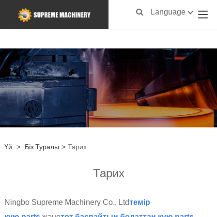
Language
Үй
>
Біз Туралы
>
Тарих
Тарих
Ningbo Supreme Machinery Co., Ltd
темір
құю
parts
және
тот баспайтын болаттан құю
parts
.