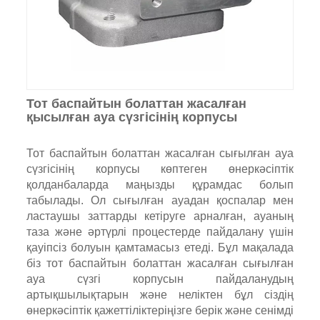
Тот баспайтын болаттан жасалған
қысылған ауа сүзгісінің корпусы
Тот баспайтын болаттан жасалған сығылған ауа
сүзгісінің корпусы көптеген өнеркәсіптік
қолданбаларда маңызды құрамдас болып
табылады. Ол сығылған ауадан қоспалар мен
ластаушы заттарды кетіруге арналған, ауаның
таза және әртүрлі процестерде пайдалану үшін
қауіпсіз болуын қамтамасыз етеді. Бұл мақалада
біз тот баспайтын болаттан жасалған сығылған
ауа сүзгі корпусын пайдаланудың
артықшылықтарын және неліктен бұл сіздің
өнеркәсіптік қажеттіліктеріңізге берік және сенімді