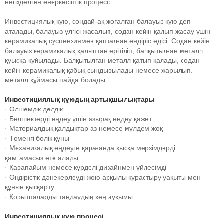
негізделген өнеркәсіптік процесс.
Инвестициялық құю, сондай-ақ жоғалған балауыз құю деп
аталады, балауыз үлгісі жасалып, содан кейін қалып жасау үшін
керамикалық суспензиямен қапталған өндіріс әдісі. Содан кейін
балауыз керамикалық қалыптан ерітіліп, балқытылған металл
қуысқа құйылады. Балқытылған металл қатып қалады, содан
кейін керамикалық қабық сындырылады немесе жарылып,
металл құймасы пайда болады.
Инвестициялық құюдың артықшылықтары
· Өлшемдік дәлдік
· Бөлшектерді өңдеу үшін азырақ өңдеу қажет
· Материалдық қалдықтар аз немесе мүлдем жоқ
· Төменгі бөлік құны
· Механикалық өңдеуге қарағанда қысқа мерзімдерді
қамтамасыз ете алады
· Қарапайым немесе күрделі дизайнмен үйлесімді
· Өндірістік дәнекерлеуді жою арқылы құрастыру уақыты мен
құнын қысқарту
· Қорытпаларды таңдаудың кең ауқымы
Инвестициялық құю процесі