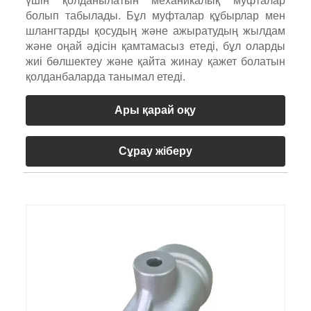
үшін қолданылатын механикалық муфталар
болып табылады. Бұл муфталар құбырлар мен
шлангтарды қосудың және ажыратудың жылдам
және оңай әдісін қамтамасыз етеді, бұл оларды
жиі бөлшектеу және қайта жинау қажет болатын
қолданбаларда танымал етеді.
Ары қарай оқу
Сұрау жіберу