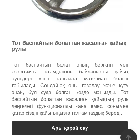
Тот баспайтын болаттан жасалған қайық
рульі
Тот баспайтын болат оның беріктігі мен
коррозияға төзімділігіне байланысты қайық
рульдері үшін танымал материал болып
табылады. Сондай-ақ оны тазалау және күту
оңай, бұл суда болған кезде маңызды. Тот
баспайтын болаттан жасалған қайықтың руль
дөңгелегі функционалды ғана емес, сонымен
қатар сіздің қайығыңызға талғампаздық береді.
Ары қарай оқу