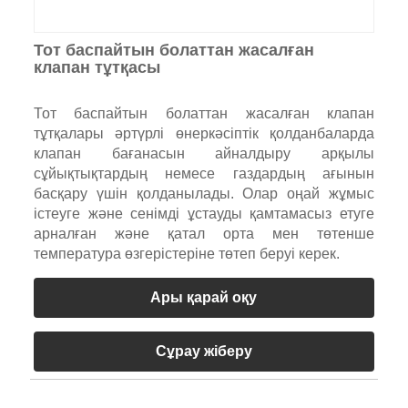
Тот баспайтын болаттан жасалған
клапан тұтқасы
Тот баспайтын болаттан жасалған клапан
тұтқалары әртүрлі өнеркәсіптік қолданбаларда
клапан бағанасын айналдыру арқылы
сұйықтықтардың немесе газдардың ағынын
басқару үшін қолданылады. Олар оңай жұмыс
істеуге және сенімді ұстауды қамтамасыз етуге
арналған және қатал орта мен төтенше
температура өзгерістеріне төтеп беруі керек.
Ары қарай оқу
Сұрау жіберу