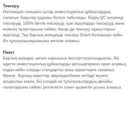
Тексеру
Инспекция сонымен қатар инвестициялық құймалардың
сапасын бақылау қадамы болып табылады. Біздің QC өлшемді
тексеруді, 100% беттік тексеруді, ішкі ақауларды тексеруді және
өнімнің талаптарына сәйкес басқа да тексеру жұмыстарын
жүргізеді. Тек барлық өнімдерді тексеру білікті болғаннан кейін
біз тұтынушыларымызға жеткізе аламыз.
Пакет
Барлық өнімдер шетел нарығына экспортталатындықтан, біз
әдетте инвестициялық құймаларды қапшықтармен орап аламыз,
содан кейін оларды стандартты ағаш қораптарға саламыз.
Әрине, барлық пакеттер зақымданбаған негізде жүзеге
асырылуы керек. Біз сондай-ақ тұтынушылардың арнайы
талаптарына сәйкес реттелетін пакет қызметін ұсына аламыз.