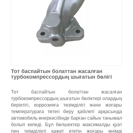
Тот баспайтын болаттан жасалған
турбокомпрессордың шығатын бөлігі
Тот баспайтын болаттан жасалған
турбокомпрессордың шығатын бөліктері олардың
беріктігі, коррозияға төзімділігі және жоғары
температураға төтеп беру қабілеті арқасында
автомобиль өнеркәсібінде барған сайын танымал
болып келеді. Бұл бөлшектер максималды қуат
пен тиімділікті қажет ететін жоғары өнімді