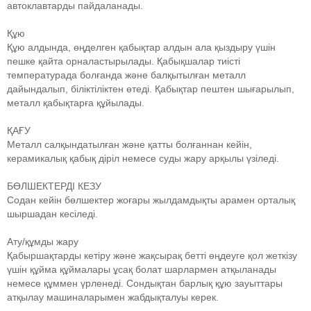
автоклавтарды пайдаланады.
Құю
Құю алдында, өңделген қабықтар алдын ала қыздыру үшін
пешке қайта орналастырылады. Қабықшалар тиісті
температурада болғанда және балқытылған металл
дайындалып, біліктіліктен өтеді. Қабықтар пештен шығарылып,
металл қабықтарға құйылады.
ҚАҒУ
Металл салқындатылған және қатты болғаннан кейін,
керамикалық қабық діріл немесе суды жару арқылы үзіледі.
БӨЛШЕКТЕРДІ КЕЗУ
Содан кейін бөлшектер жоғары жылдамдықты арамен орталық
шыршадан кесіледі.
Ату/құмды жару
Қабыршақтарды кетіру және жақсырақ бетті өңдеуге қол жеткізу
үшін құйма құймалары ұсақ болат шарлармен атқыланады
немесе құммен үрленеді. Сондықтан барлық құю зауыттары
атқылау машиналарымен жабдықталуы керек.