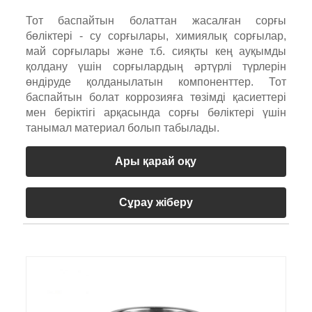
Тот баспайтын болаттан жасалған сорғы
бөліктері - су сорғылары, химиялық сорғылар,
май сорғылары және т.б. сияқты кең ауқымды
қолдану үшін сорғылардың әртүрлі түрлерін
өндіруде қолданылатын компоненттер. Тот
баспайтын болат коррозияға төзімді қасиеттері
мен беріктігі арқасында сорғы бөліктері үшін
танымал материал болып табылады.
Ары қарай оқу
Сұрау жіберу