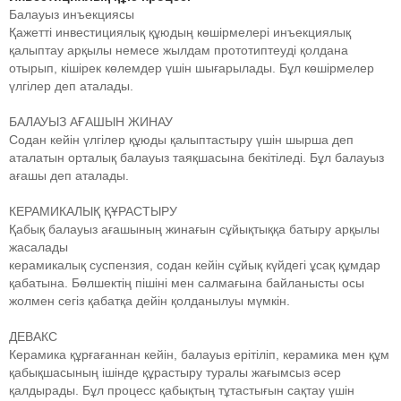
Балауыз инъекциясы
Қажетті инвестициялық құюдың көшірмелері инъекциялық
қалыптау арқылы немесе жылдам прототиптеуді қолдана
отырып, кішірек көлемдер үшін шығарылады. Бұл көшірмелер
үлгілер деп аталады.
БАЛАУЫЗ АҒАШЫН ЖИНАУ
Содан кейін үлгілер құюды қалыптастыру үшін шырша деп
аталатын орталық балауыз таяқшасына бекітіледі. Бұл балауыз
ағашы деп аталады.
КЕРАМИКАЛЫҚ ҚҰРАСТЫРУ
Қабық балауыз ағашының жинағын сұйықтыққа батыру арқылы
жасалады
керамикалық суспензия, содан кейін сұйық күйдегі ұсақ құмдар
қабатына. Бөлшектің пішіні мен салмағына байланысты осы
жолмен сегіз қабатқа дейін қолданылуы мүмкін.
ДЕВАКС
Керамика құрғағаннан кейін, балауыз ерітіліп, керамика мен құм
қабықшасының ішінде құрастыру туралы жағымсыз әсер
қалдырады. Бұл процесс қабықтың тұтастығын сақтау үшін