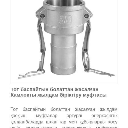
Тот баспайтын болаттан жасалған
Камлокты жылдам біріктіру муфтасы
Тот баспайтын болаттан жасалған жылдам
қосқыш муфталар әртүрлі өнеркәсіптік
қолданбаларда шлангтар мен құбырларды қосу