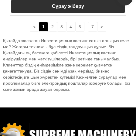
Сұрау жіберу
<
1
2
3
4
5
...
7
>
Қытайда жасалған Инвестициялық кастинг сатып алғыңыз келе
ме? Жоғары техника - бұл сіздің таңдауыңыз дұрыс. Біз
Қытайдағы ең бәсекеге қабілетті Инвестициялық кастинг
өндірушілер мен жеткізушілердің бірі ретінде танымалбыз.
Клиенттер біздің өнімдерімізге және керемет қызметке
қанағаттануда. Біз сіздің сенімді ұзақ мерзімді бизнес
серіктесіңізге шын жүректен күтеміз! Кез-келген сұраулар мен
проблемалар бізге электрондық пошталар жіберуге болады, біз
сізге жақын арада жауап береміз.