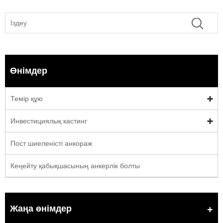
Өнімдер
Темір құю
Инвестициялық кастинг
Пост шиеленісті анкораж
Кеңейту қабықшасының анкерлік болты
Жаңа өнімдер