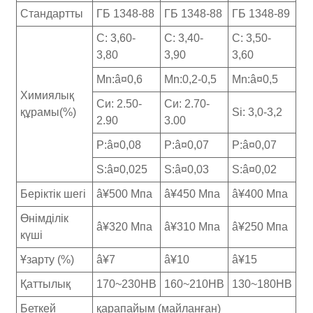
Стандартты
ГБ 1348-88
ГБ 1348-88
ГБ 1348-89
C: 3,60-
C: 3,40-
C: 3,50-
3,80
3,90
3,60
Mn:â¤0,6
Mn:0,2-0,5
Mn:â¤0,5
Химиялық
Си: 2.50-
Си: 2.70-
құрамы(%)
Si: 3,0-3,2
2.90
3.00
P:â¤0,08
P:â¤0,07
P:â¤0,07
S:â¤0,025
S:â¤0,03
S:â¤0,02
Беріктік шегі
â¥500 Мпа
â¥450 Мпа
â¥400 Мпа
Өнімділік
â¥320 Мпа
â¥310 Мпа
â¥250 Мпа
күші
Ұзарту (%)
â¥7
â¥10
â¥15
Қаттылық
170~230HB
160~210HB
130~180HB
Беткей
қарапайым (майланған)