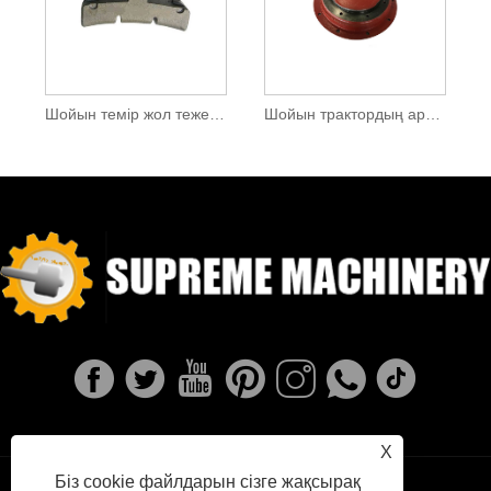
Шойын темір жол тежегіш блогы
Шойын трактордың артқы доңғалақтарының салмағы
X
Біз cookie файлдарын сізге жақсырақ