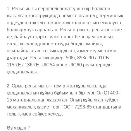
1. Рельс иығы серіппелі болат үшін бір бөліктен
жасалған конструкцияда немесе оған тең, термиялық
өңдеуден өткізілген және жүк көлігінің сығымдалуын
болдырмауға арналған. Рельстің иығы рельс негізіне
де, байлауға қарсы үлкен тірек бетін қамтамасыз
етеді, кесулерді және тозуды болдырмайды,
осылайша ағаш сызықтардың қызмет ету мерзімін
ұзартады. Рельс якорьдері 50Кг, 85Кг, 90 / 91ЛБ,
115RE / 136RE, UIC54 және UIC60 рельстерінде
қолданылады.
2. Орыс рельс иығы - темір жол құрылысында
қолданылатын құйма бұйымның бір түрі. Ол QT400-
15 материалынан жасалған. Оның құйылған күйдегі
механикалық қасиеттері TOCT 7293-85 стандартына
толығымен сәйкес келеді.
Өзіміздің Р