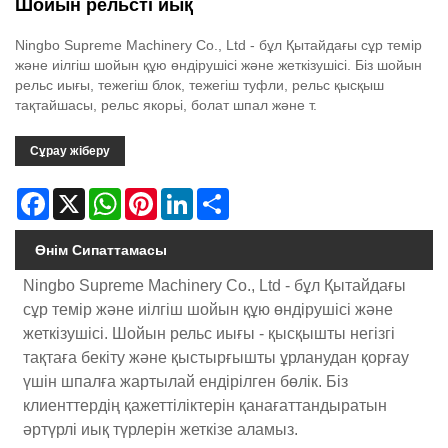
Шойын рельсті иық
Ningbo Supreme Machinery Co., Ltd - бұл Қытайдағы сұр темір
және иілгіш шойын құю өндірушісі және жеткізушісі. Біз шойын
рельс иығы, тежегіш блок, тежегіш туфли, рельс қысқыш
тақтайшасы, рельс якорьі, болат шпал және т.
Сұрау жіберу
Facebook
X
WhatsApp
Pinterest
LinkedIn
Share
Өнім Сипаттамасы
Ningbo Supreme Machinery Co., Ltd - бұл Қытайдағы
сұр темір және иілгіш шойын құю өндірушісі және
жеткізушісі. Шойын рельс иығы - қысқышты негізгі
тақтаға бекіту және қыстырғышты ұрланудан қорғау
үшін шпалға жартылай ендірілген бөлік. Біз
клиенттердің қажеттіліктерін қанағаттандыратын
әртүрлі иық түрлерін жеткізе аламыз.