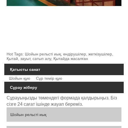
Hot Tags: Шойын рельсті иық, өндірушілер, жеткізушілер,
Қытай, зауыт, сатып алу, Қытайда жасалған
Қатысты санат
Шойын құю
Сұр темір құю
Сұрау жіберу
Сұрауыңызды төмендегі формада қалдырыңыз. Біз
сізге 24 сағат ішінде жауап береміз.