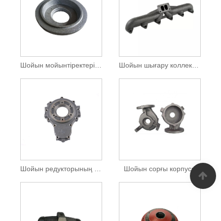
Шойын мойынтіректерінің корпусы және мойынтіректер орны
Шойын шығару коллекторы
Шойын редукторының корпусы
Шойын сорғы корпусы