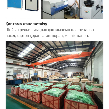
Қаптама және жеткізу
Шойын рельсті иықтың қаптамасын пластикалық
пакет, картон қорап, ағаш қорап, жәшік және т.