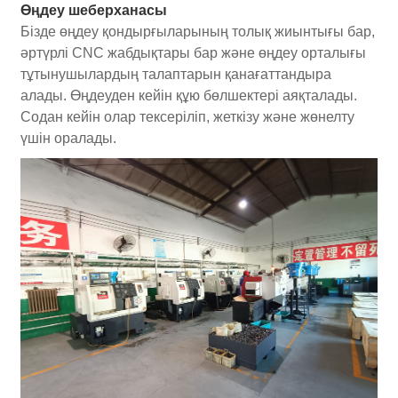
Өңдеу шеберханасы
Бізде өңдеу қондырғыларының толық жиынтығы бар,
әртүрлі CNC жабдықтары бар және өңдеу орталығы
тұтынушылардың талаптарын қанағаттандыра
алады. Өңдеуден кейін құю бөлшектері аяқталады.
Содан кейін олар тексеріліп, жеткізу және жөнелту
үшін оралады.