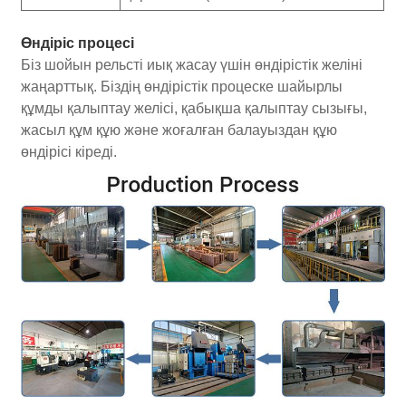
Өндіріс процесі
Біз шойын рельсті иық жасау үшін өндірістік желіні
жаңарттық. Біздің өндірістік процеске шайырлы
құмды қалыптау желісі, қабықша қалыптау сызығы,
жасыл құм құю және жоғалған балауыздан құю
өндірісі кіреді.