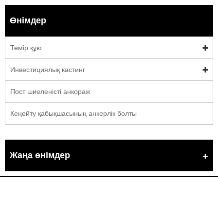
Өнімдер
Темір құю
Инвестициялық кастинг
Пост шиеленісті анкораж
Кеңейту қабықшасының анкерлік болты
Жаңа өнімдер