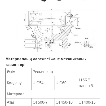
Материалдың дәрежесі және механикалық
қасиеттері
Өнім
Рельсті иық
115RE
Қолдану
UIC54
UIC60
және т.б.
Материал
Аты
QT500-7
QT450-10
QT400-15