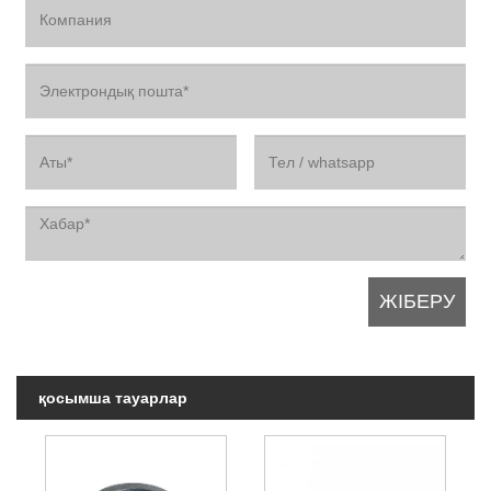
қосымша тауарлар