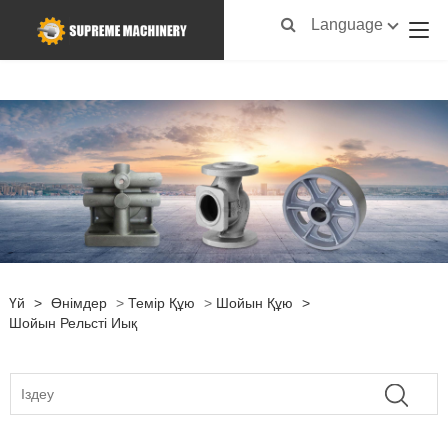
Language
Үй
>
Өнімдер
>
Темір Құю
>
Шойын Құю
>
Шойын Рельсті Иық