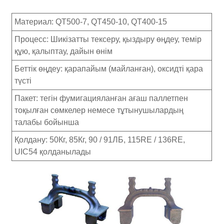
Материал: QT500-7, QT450-10, QT400-15
Процесс: Шикізатты тексеру, қыздыру өңдеу, темір
құю, қалыптау, дайын өнім
Беттік өңдеу: қарапайым (майланған), оксидті қара
түсті
Пакет: тегін фумигацияланған ағаш паллетпен
тоқылған сөмкелер немесе тұтынушылардың
талабы бойынша
Қолдану: 50Кг, 85Кг, 90 / 91ЛБ, 115RE / 136RE,
UIC54 қолданылады