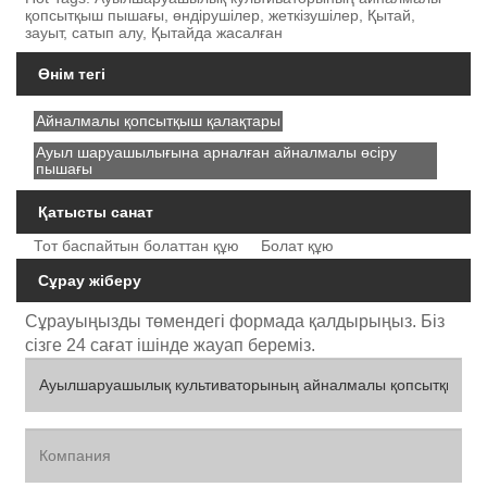
қопсытқыш пышағы, өндірушілер, жеткізушілер, Қытай,
зауыт, сатып алу, Қытайда жасалған
Өнім тегі
Айналмалы қопсытқыш қалақтары
Ауыл шаруашылығына арналған айналмалы өсіру
пышағы
Қатысты санат
Тот баспайтын болаттан құю
Болат құю
Сұрау жіберу
Сұрауыңызды төмендегі формада қалдырыңыз. Біз
сізге 24 сағат ішінде жауап береміз.