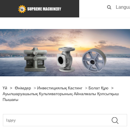
Langu
Үй
>
Өнімдер
>
Инвестициялық Кастинг
>
Болат Құю
>
Ауылшаруашылық Культиваторының Айналмалы Қопсытқыш
Пышағы