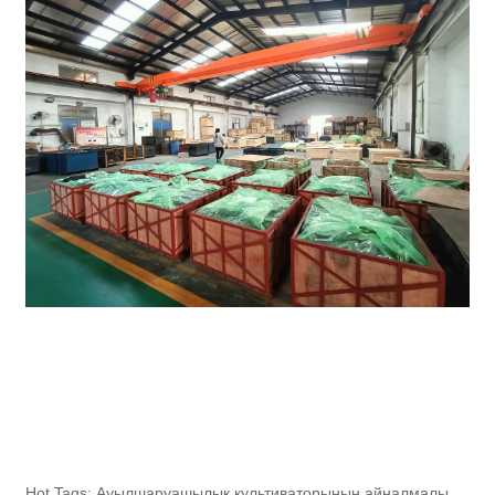
Hot Tags: Ауылшаруашылық культиваторының айналмалы