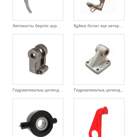
Автоматты беріліс қорабының берілісін ауыстыратын шанышқы
Құйма болат жүк көтергіштің ауыстыру бөлігі
Гидравликалық цилиндр қамытының ұшы
Гидравликалық цилиндрді бекіту кронштейні