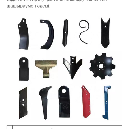
шашыраумен әдемі.