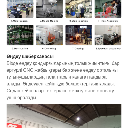
Өңдеу шеберханасы
Бізде өңдеу қондырғыларының толық жиынтығы бар,
әртүрлі CNC жабдықтары бар және өңдеу орталығы
тұтынушылардың талаптарын қанағаттандыра
алады. Өңдеуден кейін құю бөлшектері аяқталады.
Содан кейін олар тексеріліп, жеткізу және жөнелту
үшін оралады.