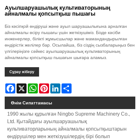
Ауылшаруашылық культиваторының
айналмалы қопсытқыш пышағы
Біз кәсіпқой өндіруші және ауыл шаруашылығына арналған
айналмалы өсіру пышағы үшін жеткізушіміз. Бізде кәсіби
инженерлер, білікті жұмысшылар және мамандандырылған
өндірістік желілер бар. Осылайша, біз сіздің сызбаларыңыз бен
үлгілеріңізге сәйкес ауылшаруашылық культиваторының
айналмалы қопсытқыш пышағын шығара аламыз.
Сұрау жіберу
Facebook
X
WhatsApp
Pinterest
LinkedIn
Share
Өнім Сипаттамасы
1990 жылы құрылған Ningbo Supreme Machinery Co.,
Ltd. Қытайдағы ауылшаруашылық
культиваторларының айналмалы қопсытқыштарын
өндірушілер мен жеткізушілердің бірі болып