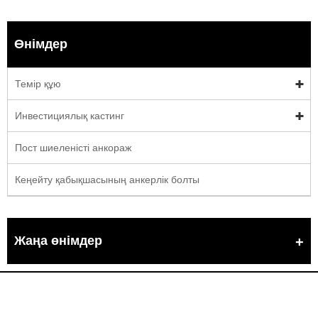
Өнімдер
Темір құю
Инвестициялық кастинг
Пост шиеленісті анкораж
Кеңейту қабықшасының анкерлік болты
Жаңа өнімдер