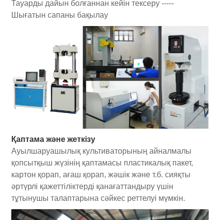
Тауарды дайын болғаннан кейін тексеру -----
Шығатын сапаны бақылау
Қаптама және жеткізу
Ауылшаруашылық культиваторының айналмалы
қопсытқыш жүзінің қаптамасы пластикалық пакет,
картон қорап, ағаш қорап, жәшік және т.б. сияқты
әртүрлі қажеттіліктерді қанағаттандыру үшін
тұтынушы талаптарына сәйкес реттелуі мүмкін.