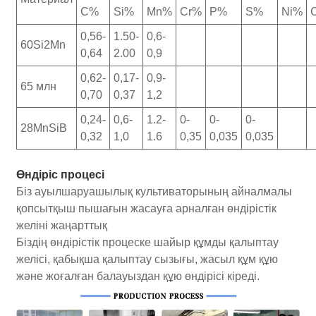
C%
Si%
Mn%
Cr%
P%
S%
Ni%
0,56-
1.50-
0,6-
60Si2Mn
0,64
2.00
0,9
0,62-
0,17-
0,9-
65 млн
0,70
0,37
1,2
0,24-
0,6-
1.2-
0-
0-
0-
28MnSiB
0,32
1,0
1.6
0,35
0,035
0,035
Өндіріс процесі
Біз ауылшаруашылық культиваторының айналмалы
қопсытқыш пышағын жасауға арналған өндірістік
желіні жаңарттық
Біздің өндірістік процеске шайыр құмды қалыптау
желісі, қабықша қалыптау сызығы, жасыл құм құю
және жоғалған балауыздан құю өндірісі кіреді.