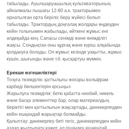
табылады. Ауылшаруашылық культиваторының
айналмалы пышағы 12-80 а.к. тракторымен
орнатылған орта беріліс беру жүйесі болып
табылады. Трактордың доңғалақ жолдары өңдеуден
кейін толығымен жабылады, өйткені жұмыс ені
әлдеқайда кең. Сапасы сенімді және өнімділігі
жақсы. Сондықтан оны құрғақ және күріш алқабында
қолдануға болады. Ол жұмыс кезінде уақытты, жұмыс
күшін, шығынды және т.б. қысқартуы мүмкін.
Ерекше өзгешеліктері
Тозуға төзімділік: қаттылығы жоғары вольфрам
карбиді бөлшектерін қосыңыз
Жарылуға төзімділік: беткі қабатта ниобий, никель
және басқа элементтер бар, олар материалдың
беріктігі мен қаттылығын жақсартады, дәнекерлеуден
кейін ешқандай жарықтар болмайды.
Қалыптау: дәнекерлеу беті тегіс, дәнекерлеуден кейін
аздап жылтырату қажет, ал пішіндеу кішкентай