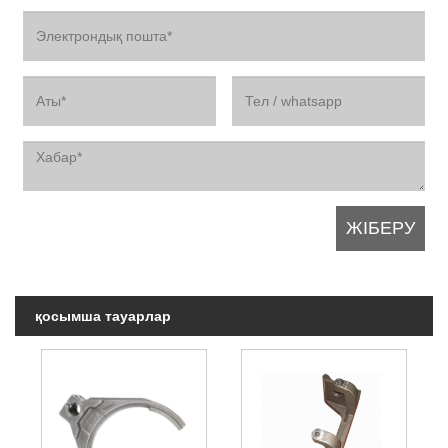
қосымша тауарлар