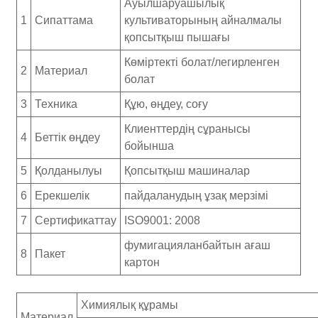
Ауылшаруашылық
1
Сипаттама
культиваторының айналмалы
қопсытқыш пышағы
Көміртекті болат/легирленген
2
Материал
болат
3
Техника
Құю, өңдеу, соғу
Клиенттердің сұранысы
4
Беттік өңдеу
бойынша
5
Қолданылуы
Қопсытқыш машиналар
6
Ерекшелік
пайдаланудың ұзақ мерзімі
7
Сертификаттау
ISO9001: 2008
фумигацияланбайтын ағаш
8
Пакет
картон
Химиялық құрамы
Материал