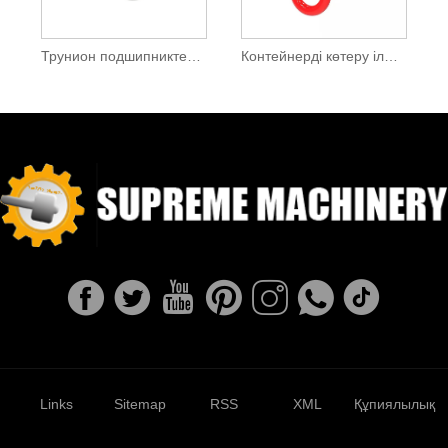
Трунион подшипниктерінің корпусы
Контейнерді көтеру ілмегі
Links
Sitemap
RSS
XML
Құпиялылық