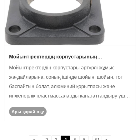
Мойынтіректердің корпустарының
материалдары мен қолданылуы
Мойынтіректердің корпустары әртүрлі жұмыс
жағдайларына, соның ішінде шойын, шойын, тот
баспайтын болат, алюминий қорытпасы және
инженерлік пластмассаларды қанағаттандыру үшін
әртүрлі материалдардан жасалған.
Ары қарай оқу