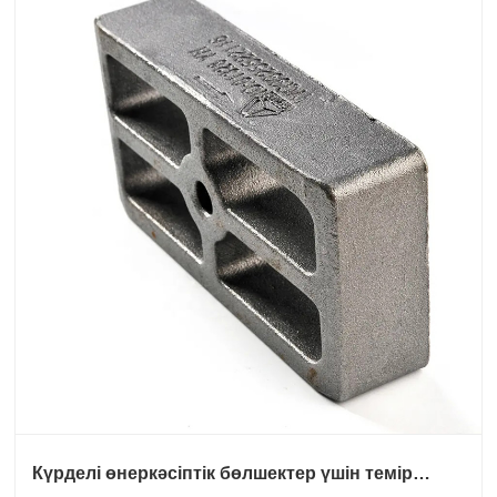
Күрделі өнеркәсіптік бөлшектер үшін темір
құюды дұрыс таңдау не етеді?