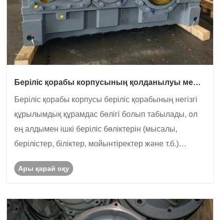
Беріліс қорабы корпусының қолданылуы мен
материалы
Беріліс қорабы корпусы беріліс қорабының негізгі
құрылымдық құрамдас бөлігі болып табылады, ол
ең алдымен ішкі беріліс бөліктерін (мысалы,
берілістер, біліктер, мойынтіректер және т.б.)
қолдау, бекіту және қорғау үшін қолданылады,
Ары қарай оқу
сонымен қатар майлау, жылуды бөлу және жүкті
тасымалдау функцияларына......