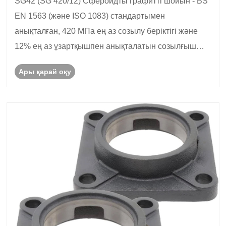
SG42 (SG 420/12) Сфероидты графитті шойын - BS
EN 1563 (және ISO 1083) стандартымен
анықталған, 420 МПа ең аз созылу беріктігі және
12% ең аз ұзартқышпен анықталатын созылғыш
шойын. Оны түйіндік шойын немесе СГ шойын деп
Ары қарай оқу
те атайды.