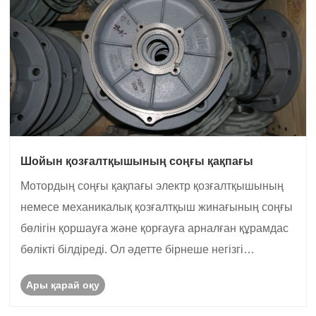
Шойын қозғалтқышының соңғы қақпағы
Мотордың соңғы қақпағы электр қозғалтқышының
немесе механикалық қозғалтқыш жинағының соңғы
бөлігін қоршауға және қорғауға арналған құрамдас
бөлікті білдіреді. Ол әдетте бірнеше негізгі
функцияларды орындайды:
Ары қарай оқу