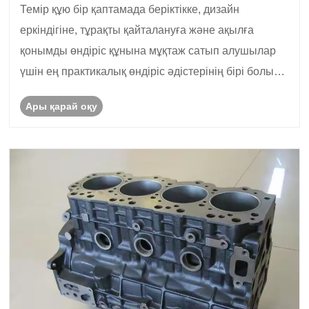
Темір құю ​​бір қаптамада беріктікке, дизайн
еркіндігіне, тұрақты қайталануға және ақылға
қонымды өндіріс құнына мұқтаж сатып алушылар
үшін ең практикалық өндіріс әдістерінің бірі болып
қала береді.
Ары қарай оқу