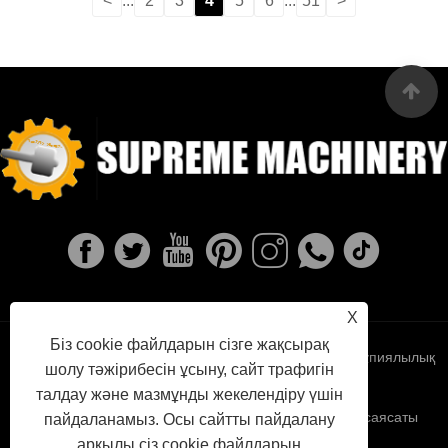
<
...
2
3
4
5
6
...
51
>
X
Біз cookie файлдарын сізге жақсырақ
Links
Sitemap
RSS
XML
Құпиялылық
шолу тәжірибесін ұсыну, сайт трафигін
талдау және мазмұнды жекелендіру үшін
саясаты
пайдаланамыз. Осы сайтты пайдалану
арқылы сіз cookie файлдарын