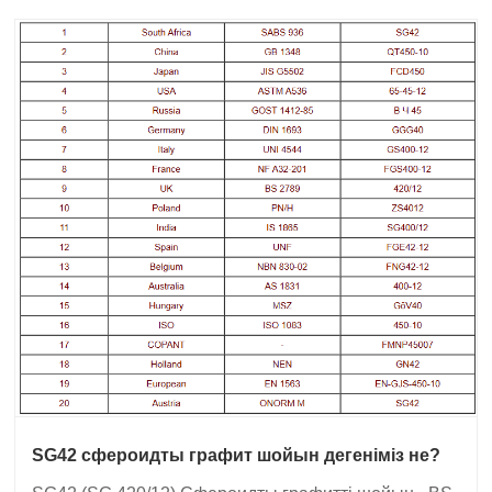
SG42 сфероидты графит шойын дегеніміз не?