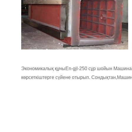
Экономикалық құны
En-gjl-250 сұр шойын
Машина
көрсеткіштерге сүйене отырып. Сондықтан,
Машин