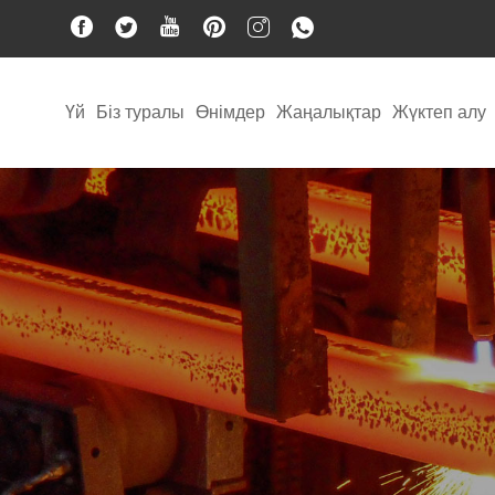
Үй
Біз туралы
Өнімдер
Жаңалықтар
Жүктеп алу