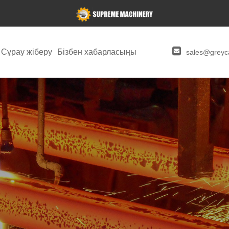
Сұрау жіберу
Бізбен хабарласыңы
sales@greyca