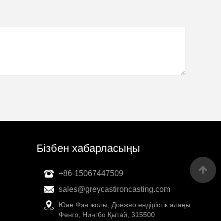
Бізбен хабарласыңы
+86-15067447509
sales@greycastironcasting.com
Юан Фэн жолы, Донжяо өндірістік алаңы
Фенго, Нингбо Қытай, 315500