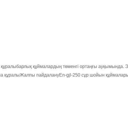
 құралы
барлық құймалардың төменгі ортаңғы ауқымында.
а құралы
Жалпы пайдалану
En-gjl-250 сұр шойын құймалар