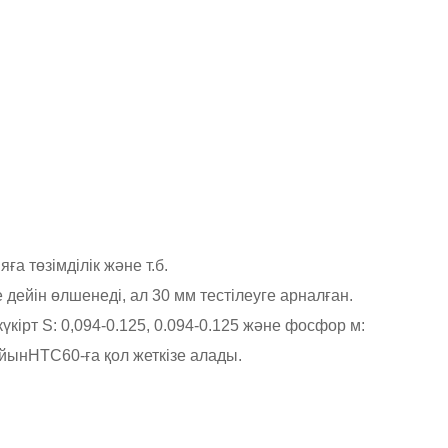
ға төзімділік және т.б.
е дейін өлшенеді, ал 30 мм тестілеуге арналған.
 күкірт S: 0,094-0.125, 0.094-0.125 және фосфор м:
ойын
HTC60-ға қол жеткізе алады.