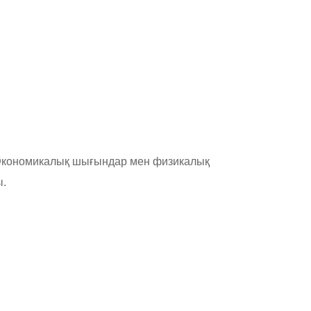
 Экономикалық шығындар мен физикалық
ы
.