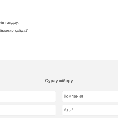
ін талдау.
ұймалар қайда?
Сұрау жіберу