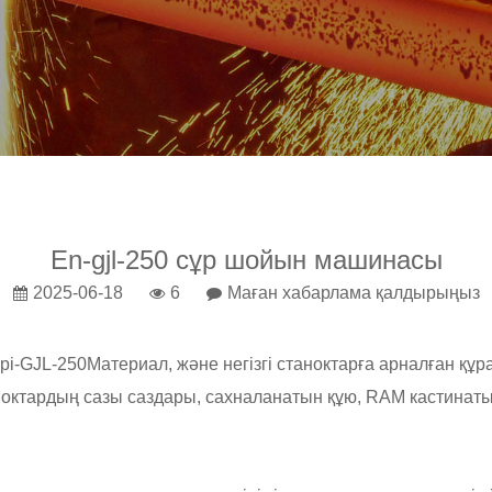
En-gjl-250 сұр шойын машинасы
2025-06-18
6
Маған хабарлама қалдырыңыз
ірі-GJL-250
Материал, және негізгі станоктарға арналған құр
ноктардың сазы саздары, сахналанатын құю, RAM кастинаты