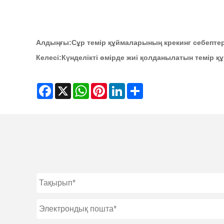
Алдыңғы:
Сұр темір құймаларының крекинг себептер
Келесі:
Күнделікті өмірде жиі қолданылатын темір қ
Facebook
X
WhatsApp
Pinterest
LinkedIn
Share