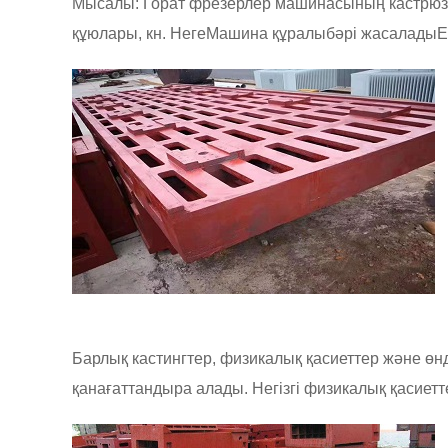
Мысалы: Горат фрезерлер машинасының кастрюзатт
құюлары, кн. Неге
Машина құралы
бәрі жасалады
E
Барлық кастингтер, физикалық қасиеттер және өн
қанағаттандыра алады. Негізгі физикалық қасиетт