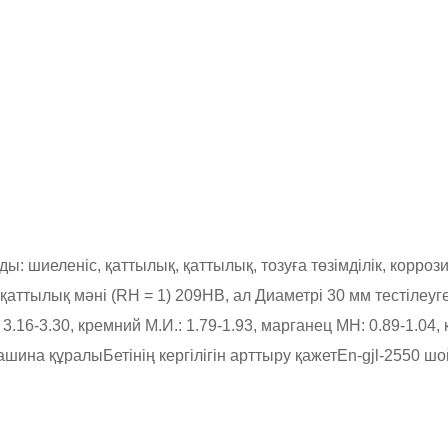
 шиеленіс, қаттылық, қаттылық, тозуға төзімділік, коррозия
л қаттылық мәні (RH = 1) 209HB, ал Диаметрі 30 мм тестілеуг
 3.16-3.30, кремний М.И.: 1.79-1.93, марганец МН: 0.89-1.04,
ашина құралы
Бетінің кергілігін арттыру қажет
En-gjl-2550 ш