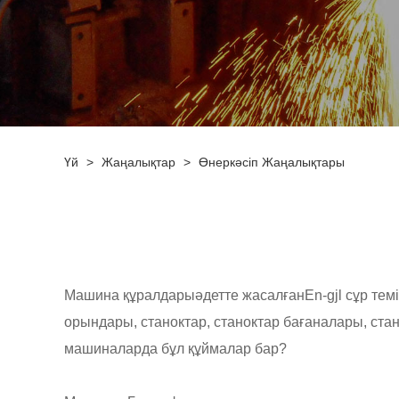
Үй
>
Жаңалықтар
>
Өнеркәсіп Жаңалықтары
Машина құралдары
әдетте жасалған
En-gjl сұр тем
орындары, станоктар, станоктар бағаналары, ста
машиналарда бұл құймалар бар?