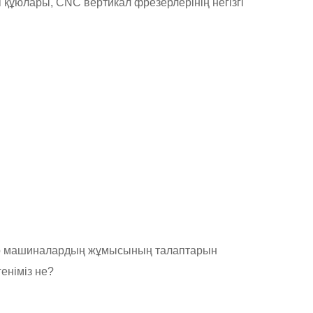
 құюлары, CNC вертикал фрезерлерінің негізгі
 машиналардың жұмысының талаптарын
еніміз не?