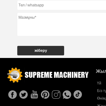
жіберу
Жыл
Үй
Біз 
Өнім
Жаңа