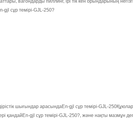
ары, вагондарды пиллинг, ірі тік кен орындарының негізгі
n-gjl сұр темірі-GJL-250
?
дірістік шығындар арасында
En-gjl сұр темірі-GJL-250
Құюлар
ері қандай
En-gjl сұр темірі-GJL-250
?, және нақты мазмұн дег