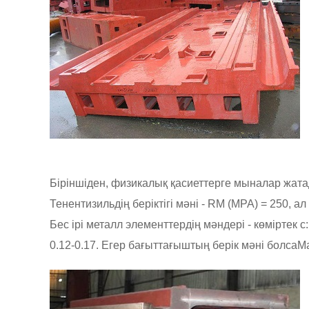
Біріншіден, физикалық қасиеттерге мыналар жатады:
Тенентизильдің беріктігі мәні - RM (MPA) = 250, а
Бес ірі металл элементтердің мәндері - көміртек с:
0.12-0.17. Егер бағыттағыштың берік мәні болса
М