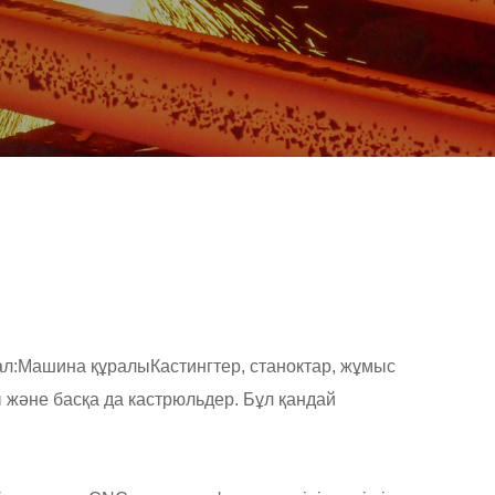
ал:
Машина құралы
Кастингтер, станоктар, жұмыс
 және басқа да кастрюльдер. Бұл қандай