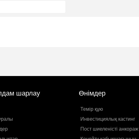
дам шарлау
Өнімдер
Темір құю
туралы
Инвестициялық кастинг
дер
Пост шиеленісті анкораж
лықтар
Кеңейту қабықшасының